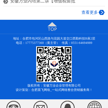
安徽万业内培第二讲【增值税留抵
查看更多
地址：合肥市包河区山西路与花园大道交口西勤科技B座2层
电话：17775377360（黄主管） 传真：0551-64694989
版权所有：安徽万业企业管理有限公司
设计策划：合肥晨飞网络_一站式网络整合营销服务商！