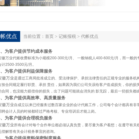
代帐优点
当前位置：
首页
>
记账报税
>
代帐优点
1、为客户提供节约成本服务
安徽万业代账收费标准为小规模200-300元/月、 一般纳税人400-600元/月，而一般的
会计2500-3500元/月。
2、为客户提供利益保障服务
安徽万业
是通过工商局批准成立的、受法律保护、承担法律责任的正规专业的服务机
方按合同规定履行职责、承担 责任，如果因为我们公司失误给客户造成损失，你的损
约合同，也没能力赔偿你的损失，出了问题可能就会消失的 影无踪，最后一切损失都
3、为客户提供高效率、高质量服务
安徽万业
自成立以来已经服务过数百家企业的会计代账工作，公司每个会计都具有非
招聘会计人员的时候都经过严格考核、专业培训后才能上岗。
4、为客户提供合理税负服务
安徽万业
所有会计对每个合作单位都必须认真负责，要尽量为客户着想；在遵守有关
无偿解答有关会计税务事宜的咨询。
5、为客户提供资料保密制度服务