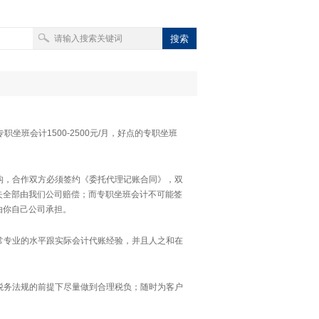
搜索
专职坐班会计1500-2500元/月，好点的专职坐班
构，合作双方必须签约《委托代理记账合同》，双
失全部由我们公司赔偿；而专职坐班会计不可能签
由你自己公司承担。
常专业的水平跟实际会计代账经验，并且人之和在
税务法规的前提下尽量做到合理税负；随时为客户