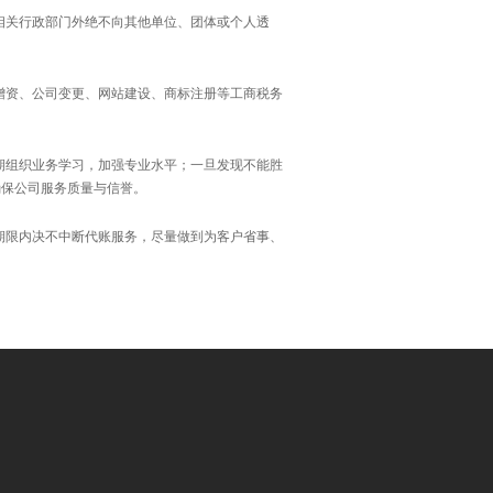
相关行政部门外绝不向其他单位、团体或个人透
增资、公司变更、网站建设、商标注册等工商税务
期组织业务学习，加强专业水平；一旦发现不能胜
确保公司服务质量与信誉。
期限内决不中断代账服务，尽量做到为客户省事、