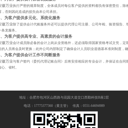
安徽万业
执行严密的规章制度，全体成员对每位客户提供的资料都负有保密责任，除
露，否则因此造成的损失由本公司承担。
6、为客户提供多元化、系统化服务
安徽万业
除了提供会计代账服务外还可以提供代理公司注册、公司年检、验资报告、
一条龙服务。
7、为客户提供高专业、高素质的会计服务
安徽万业
会计成员除必备的会计上岗从业资格外，还必须取得国家资格考试文凭，定
任的人员将会及时更换；此外公司内部制定了确保会计人员职业道德基本准则制度，
8、为客户提供会计工作不间断服务
安徽万业
与客户签约《委托代理记账合同》后将安排相应的专业会计，并保证在合同
省心、省时。
地址：合肥市包河区山西路与花园大道交口西勤科技B座2层
电话：17775377360（黄主管） 传真：0551-64694989