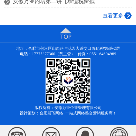
安徽万业内培第二讲【增值税留抵
查看更多
地址：合肥市包河区山西路与花园大道交口西勤科技B座2层
电话：17775377360（黄主管） 传真：0551-64694989
版权所有：安徽万业企业管理有限公司
设计策划：合肥晨飞网络_一站式网络整合营销服务商！