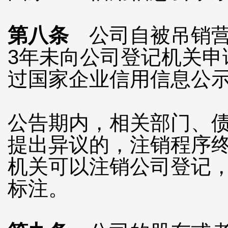
第八条
公司自被吊销营
3年未向公司登记机关
过国家企业信用信息公示
公告期内，相关部门、
提出异议的，注销程序
机关可以注销公司登记
标注。