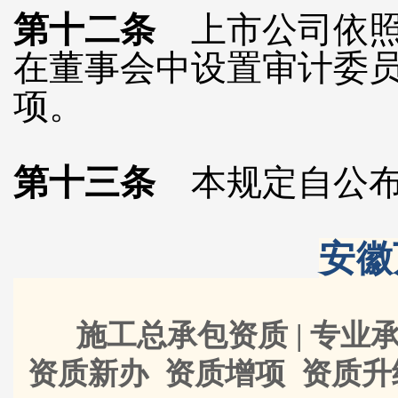
第十二条
上市公司依照
在董事会中设置审计委
项。
第十三条
本规定自公布
安徽
施工总承包资质 | 专业承
资质新办 资质增项 资质