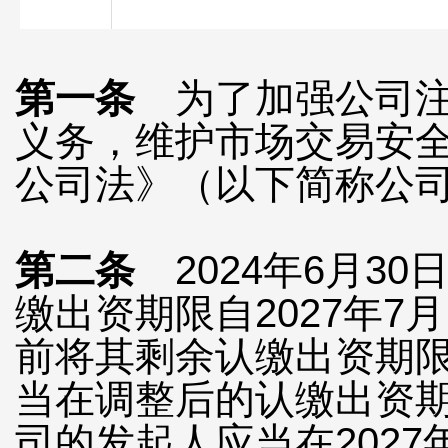
第一条
为了加强公司注
义务，维护市场交易安
公司法》（以下简称公
第二条
2024年6月3
缴出资期限自2027年7月
前将其剩余认缴出资期
当在调整后的认缴出资
司的发起人应当在2027