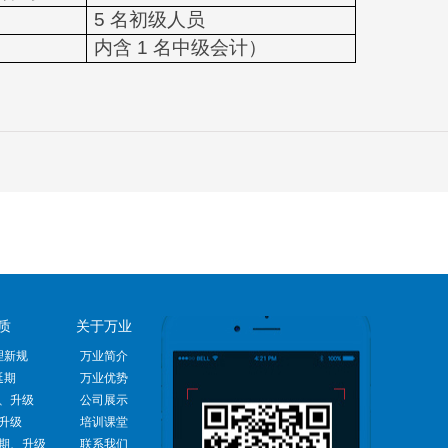
5
名初级人员
内含
1
名中级会计）
质
关于万业
理新规
万业简介
延期
万业优势
、升级
公司展示
升级
培训课堂
期、升级
联系我们