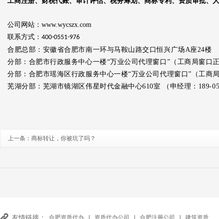
工商注册、财税代账、审计评估、税务筹划、商标专利、资质审批、
公司网站：www.wycszx.com
联系方式：
400-0551-976
合肥总部：安徽省合肥市南一环与马鞍山路交口恒兴广场A座24楼
分部：合肥市行政服务中心一楼“万业公司代理窗口”（工商局窗口
分部：合肥市瑶海区行政服务中心一楼“万业公司代理窗口”
（工商
芜湖分部：芜湖市镜湖区伟星时代金融中心610室 （申经理：
189-0
上一条：
商标转让，你被坑了吗？
友情链接：
合肥资质代办
|
资质代办公司
|
合肥注册公司
|
建筑资质