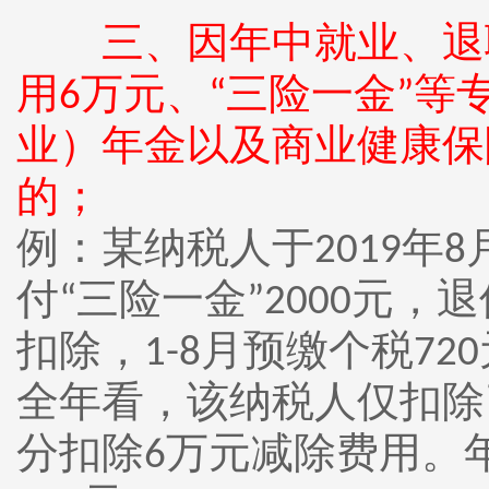
三、因年中就业、退
用
万元、
三险一金
等
6
“
”
业）年金以及商业健康保
的；
例：某纳税人于
年
2019
8
付
三险一金
元，退
“
”2000
扣除，
月预缴个税
1-8
720
全年看，该纳税人仅扣除
分扣除
万元减除费用。
6