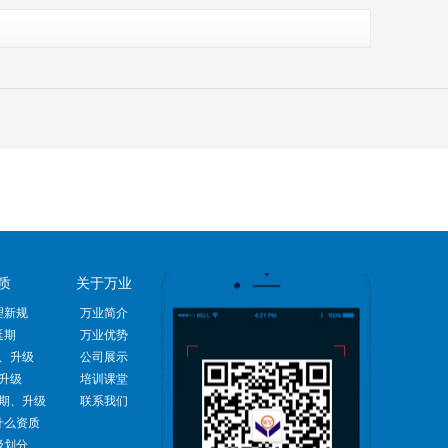
质
关于万业
理新规
万业简介
延期
万业优势
、升级
公司展示
升级
培训课堂
期、升级
联系我们
什么资质
级划分