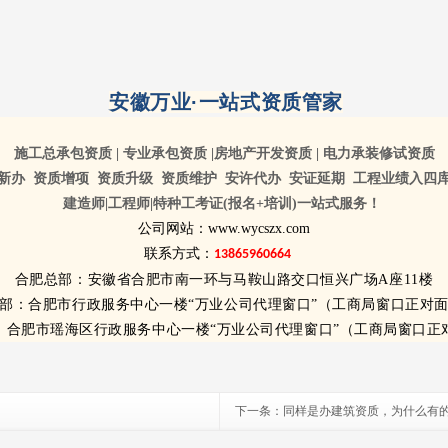
安徽万业·一站式资质管家
施工总承包资质 | 专业承包资质 |
房地产开发资质 | 电力承装修试资质
新办 资质增项 资质升级 资质维护
安许代办 安证延期 工程业绩入四
建造师|工程师|特种工考证(报名+培训)一站式服务！
公司网站：www.wycszx.com
联系方式：
13865960664
合肥总部：安徽省合肥市南一环与马鞍山路交口恒兴广场A座11楼
部：合肥市行政服务中心一楼“万业公司代理窗口”（工商局窗口正对
：合肥市瑶海区行政服务中心一楼“万业公司代理窗口”
（工商局窗口正
下一条：
同样是办建筑资质，为什么有