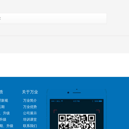
求
质
关于万业
理新规
万业简介
延期
万业优势
、升级
公司展示
升级
培训课堂
期、升级
联系我们